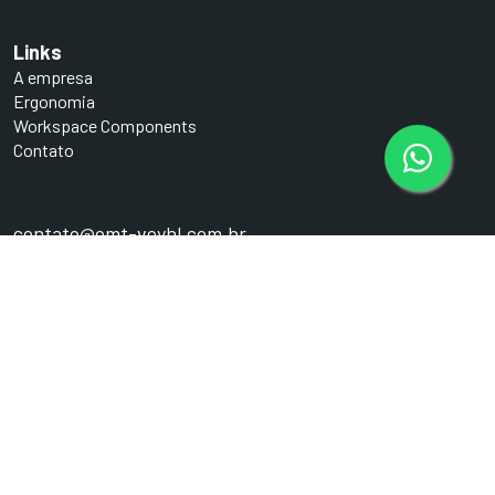
Links
A empresa
Ergonomia
Workspace Components
Contato
contato@omt-veyhl.com.br
54 3022-1500
Av. Alexandre Rizzo, 519, Bairro Desvio Rizzo
95110-000 - Caxias do Sul - RS - Brasil