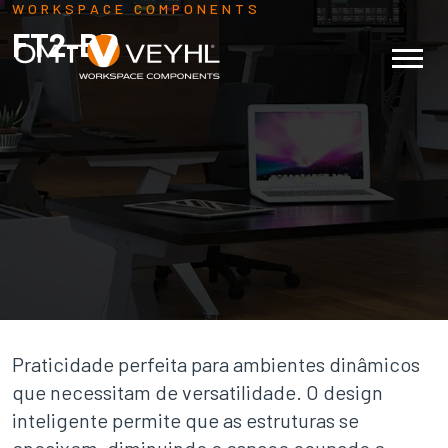
WORKSPACE COMPONENTS
FT2-BR
Praticidade perfeita para ambientes dinâmicos
que necessitam de versatilidade. O design
inteligente permite que as estruturas se